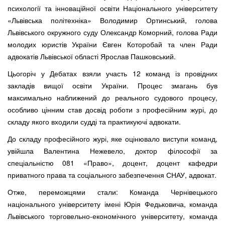
психології та інноваційної освіти Національного університету
«Львівська політехніка» Володимир Ортинський, голова
Львівського окружного суду Олександр Коморний, голова Ради
молодих юристів України Євген Которобай та член Ради
адвокатів Львівської області Ярослав Пашковський.
Цьогоріч у Дебатах взяли участь 12 команд із провідних
закладів вищої освіти України. Процес змагань був
максимально наближений до реального судового процесу,
особливо цінним став досвід роботи з професійним журі, до
складу якого входили судді та практикуючі адвокати.
До складу професійного журі, яке оцінювало виступи команд,
увійшла Валентина Нежевело, доктор філософії за
спеціальністю 081 «Право», доцент, доцент кафедри
приватного права та соціального забезпечення СНАУ, адвокат.
Отже, переможцями стали: Команда Чернівецького
національного університету імені Юрія Федьковича, команда
Львівського торговельно-економічного університету, команда