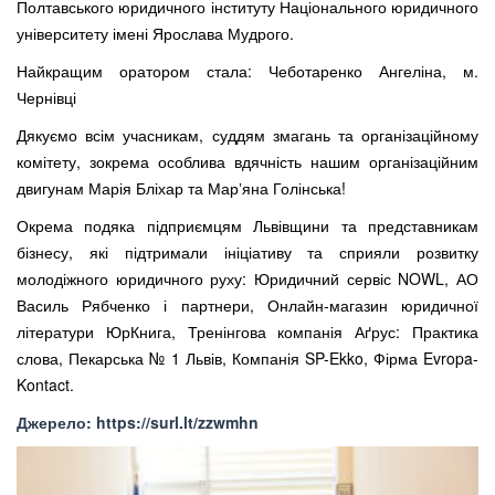
Полтавського юридичного інституту Національного юридичного
університету імені Ярослава Мудрого.
Найкращим оратором стала: Чеботаренко Ангеліна, м.
Чернівці
Дякуємо всім учасникам, суддям змагань та організаційному
комітету, зокрема особлива вдячність нашим організаційним
двигунам Марія Бліхар та Марʼяна Голінська!
Окрема подяка підприємцям Львівщини та представникам
бізнесу, які підтримали ініціативу та сприяли розвитку
молодіжного юридичного руху: Юридичний сервіс NOWL, АО
Василь Рябченко і партнери, Онлайн-магазин юридичної
літератури ЮрКнига, Тренінгова компанія Аґрус: Практика
слова, Пекарська № 1 Львів, Компанія SP-Ekko, Фірма Evropa-
Kontact.
Джерело: https://surl.lt/zzwmhn