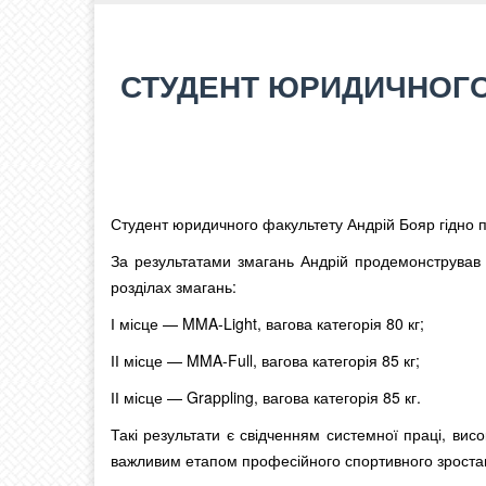
СТУДЕНТ ЮРИДИЧНОГО 
Студент юридичного факультету Андрій Бояр гідно п
За результатами змагань Андрій продемонстрував в
розділах змагань:
І місце — MMA-Light, вагова категорія 80 кг;
ІІ місце — MMA-Full, вагова категорія 85 кг;
ІІ місце — Grappling, вагова категорія 85 кг.
Такі результати є свідченням системної праці, вис
важливим етапом професійного спортивного зроста