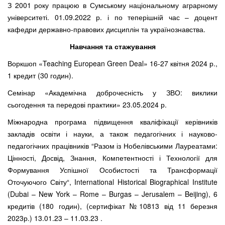
З 2001 року працюю в Сумському національному аграрному
університеті. 01.09.2022 р. і по теперішній час – доцент
кафедри державно-правових дисциплін та українознавства.
Навчання та стажування
Воркшоп «Teaching European Green Deal» 16-27 квітня 2024 р.,
1 кредит (30 годин).
Семінар «Академічна доброчесність у ЗВО: виклики
сьогодення та передові практики» 23.05.2024 р.
Міжнародна програма підвищення кваліфікації керівників
закладів освіти і науки, а також педагогічних і науково-
педагогічних працівників “Разом із Нобелівськими Лауреатами:
Цінності, Досвід, Знання, Компетентності і Технології для
Формування Успішної Особистості та Трансформації
Оточуючого Світу“, International Historical Biographical Institute
(Dubai – New York – Rome – Burgas – Jerusalem – Beijing), 6
кредитів (180 годин), (сертифікат №10813 від 11 березня
2023р.) 13.01.23 – 11.03.23 .