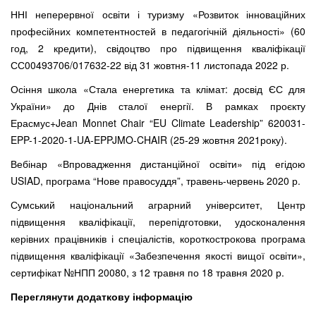
ННІ неперервної освіти і туризму «Розвиток інноваційних
професійних компетентностей в педагогічній діяльності» (60
год, 2 кредити), свідоцтво про підвищення кваліфікації
СС00493706/017632-22 від 31 жовтня-11 листопада 2022 р.
Осіння школа «Стала енергетика та клімат: досвід ЄС для
України» до Днів сталої енергії. В рамках проєкту
Ерасмус+Jean Monnet Chair “EU Climate Leadership” 620031-
EPP-1-2020-1-UA-EPPJMO-CHAIR (25-29 жовтня 2021року).
Вебінар «Впровадження дистанційної освіти» під егідою
USIAD, програма “Нове правосуддя”, травень-червень 2020 р.
Сумський національний аграрний університет, Центр
підвищення кваліфікації, перепідготовки, удосконалення
керівних працівників і спеціалістів, короткострокова програма
підвищення кваліфікації «Забезпечення якості вищої освіти»,
сертифікат №НПП 20080, з 12 травня по 18 травня 2020 р.
Переглянути додаткову інформацію